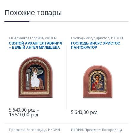
Похожие товары
Св. Архангел Гавриил
,
ИКОНЫ
Господь Иисус Христос
,
ИКОНЫ
СВЯТОЙ АРХАНГЕЛ ГАВРИИЛ
ГОСПОДЬ ИИСУС ХРИСТОС
– БЕЛЫЙ АНГЕЛ МИЛЕШЕВА
ПАНТОКРАТОР
5.640,00
рсд
–
5.640,00
рсд
Диапазон цен: 5.640,00 рсд – 15.510,00 рс
15.510,00
рсд
Этот товар имеет несколько вариаций. Опции можно выбрать
Этот товар имеет несколько в
Пресвятая Богородица
,
ИКОНЫ
ИКОНЫ
,
Пресвятая Богородица