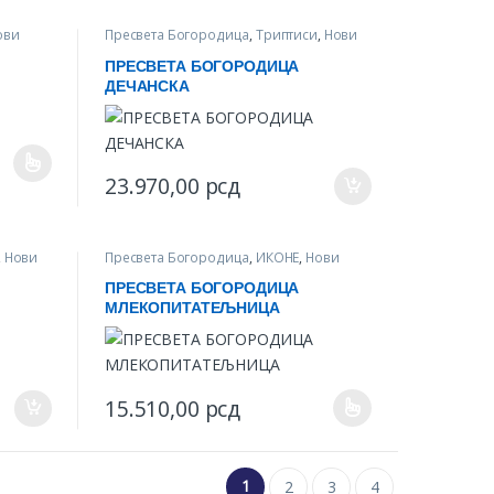
ови
Пресвета Богородица
,
Триптиси
,
Нови
производи
ПРЕСВЕТА БОГОРОДИЦА
ДЕЧАНСКА
iants. The options may be chosen on the product page
23.970,00
рсд
,
Нови
Пресвета Богородица
,
ИКОНЕ
,
Нови
производи
ПРЕСВЕТА БОГОРОДИЦА
МЛЕКОПИТАТЕЉНИЦА
15.510,00
рсд
0,00 рсд
ct page
This product has multiple variants. The options may be
1
2
3
4