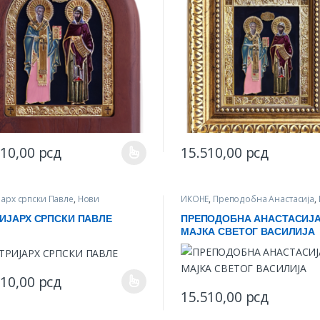
510,00
рсд
15.510,00
рсд
product has multiple variants. The options may be chosen on the produ
This product has multiple var
јарх српски Павле
,
Нови
ИКОНЕ
,
Преподобна Анастасија
,
зводи
,
ИКОНЕ
производи
ИЈАРХ СРПСКИ ПАВЛЕ
ПРЕПОДОБНА АНАСТАСИЈ
МАЈКА СВЕТОГ ВАСИЛИЈА
510,00
рсд
product has multiple variants. The options may be chosen on the produ
15.510,00
рсд
This product has multiple var