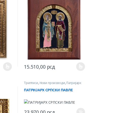
15.510,00
рсд
iants. The options may be chosen on the product page
This product has multiple variants. The options may be
Триптиси
,
Нови производи
,
Патријарх
српски Павле
ПАТРИЈАРХ СРПСКИ ПАВЛЕ
23.970,00
рсд