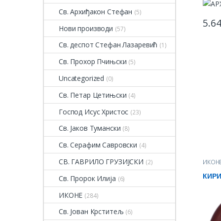
Св. Архиђакон Стефан
(5)
5.6
Нови производи
(57)
Св. деспот Стефан Лазаревић
(1)
Св. Прохор Пчињски
(5)
Uncategorized
(0)
Св. Петар Цетињски
(4)
Господ Исус Христос
(23)
Св. Јаков Тумански
(8)
Св. Серафим Савровски
(4)
СВ. ГАВРИЛО ГРУЗИЈСКИ
(2)
ИКОН
КИРИ
Св. Пророк Илија
(6)
ИКОНЕ
(284)
Св. Јован Крститељ
(6)