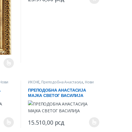
ct page
iants. The options may be chosen on the product page
Нови
ИКОНЕ
,
Преподобна Анастасија
,
Нови
производи
А
ПРЕПОДОБНА АНАСТАСИЈА
МАЈКА СВЕТОГ ВАСИЛИЈА
ct page
15.510,00
рсд
iants. The options may be chosen on the product page
This product has multiple variants. The options may be