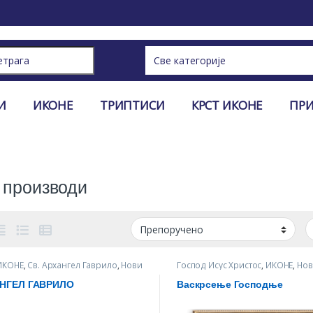
ch for:
И
ИКОНЕ
ТРИПТИСИ
КРСТ ИКОНЕ
ПР
 производи
ИКОНЕ
,
Св. Архангел Гаврило
,
Нови
Господ Исус Христос
,
ИКОНЕ
,
Нов
зводи
производи
,
Велике иконе
НГЕЛ ГАВРИЛО
Васкрсење Господње