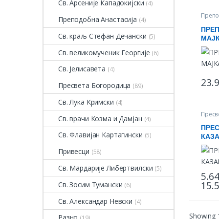
Св. Арсеније Кападокијски
(4)
Препо
Преподобна Анастасија
(4)
прои
ПРЕ
Св. краљ Стефан Дечански
(5)
МАЈК
Св. великомученик Георгије
(6)
Св. Јелисавета
(4)
23.
Пресвета Богородица
(89)
Св. Лука Кримски
(4)
Пресв
Св. врачи Козма и Дамјан
(4)
прои
ПРЕ
Св. Флавијан Картагински
(5)
КАЗ
Привесци
(58)
Св. Мардарије Либертвилски
(5)
5.6
15.
Св. Зосим Тумански
(6)
This 
Св. Александар Невски
(4)
Showing 1
Разно
(19)