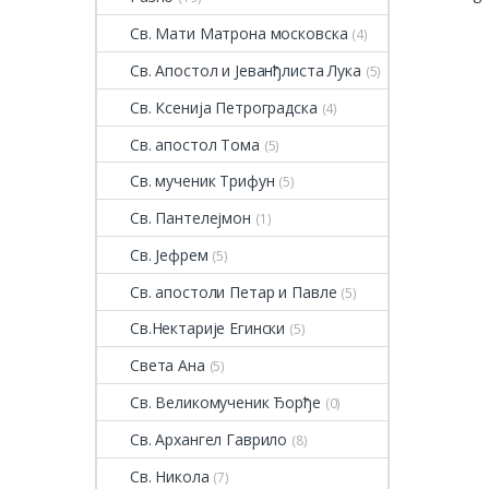
Св. Мати Матрона московска
(4)
Св. Апостол и Јеванђлиста Лука
(5)
Св. Ксенија Петроградска
(4)
Св. апостол Тома
(5)
Св. мученик Трифун
(5)
Св. Пантелејмон
(1)
Св. Јефрем
(5)
Св. апостоли Петар и Павле
(5)
Св.Нектарије Егински
(5)
Света Ана
(5)
Св. Великомученик Ђорђе
(0)
Св. Архангел Гаврило
(8)
Св. Никола
(7)