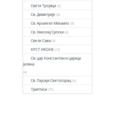
Света Тројица
(5)
Св. Димитрије
(8)
Св. Архангел Михаило
(9)
Св. Николај Српски
(4)
Свети Сава
(6)
КРСТ ИКОНЕ
(13)
Св. цар Константин и царица
Јелена
(4)
Св. Пајсије Светогорац
(4)
Триптиси
(75)