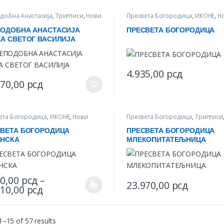
добна Анастасија
,
Триптиси
,
Нови
Пресвета Богородица
,
ИКОНЕ
,
Н
зводи
производи
ПОДОБНА АНАСТАСИЈА
ПРЕСВЕТА БОГОРОДИЦА
А СВЕТОГ ВАСИЛИЈА
4.935,00
рсд
This product has multiple var
970,00
рсд
ета Богородица
,
ИКОНЕ
,
Нови
Пресвета Богородица
,
Триптиси
зводи
производи
СВЕТА БОГОРОДИЦА
ПРЕСВЕТА БОГОРОДИЦА
АНСКА
МЛЕКОПИТАТЕЉНИЦА
40,00
рсд
–
23.970,00
рсд
Price range: 5.640,00 рсд through 15.51
510,00
рсд
product has multiple variants. The options may be chosen on the produ
–15 of 57 results