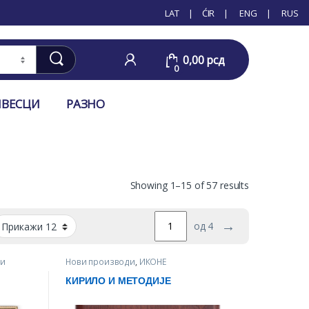
LAT
ĆIR
ENG
RUS
0,00
рсд
0
ИВЕСЦИ
РАЗНО
Showing 1–15 of 57 results
→
од 4
и
Нови производи
,
ИКОНЕ
КИРИЛО И МЕТОДИЈЕ