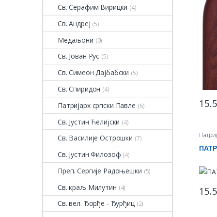
Св. Серафим Вирицки
(4)
Св. Андреј
(5)
Медаљони
(0)
Св. Јован Рус
(5)
Св. Симеон Дајбабски
(5)
Св. Спиридон
(4)
15.
Патријарх српски Павле
(6)
This 
Св. Јустин Ћелијски
(4)
Патри
Св. Василије Острошки
(7)
прои
ПАТР
Св. Јустин Филозоф
(4)
Преп. Сергије Радоњешки
(5)
Св. краљ Милутин
(4)
15.
This 
Св. вел. Ђорђе - Ђурђиц
(2)