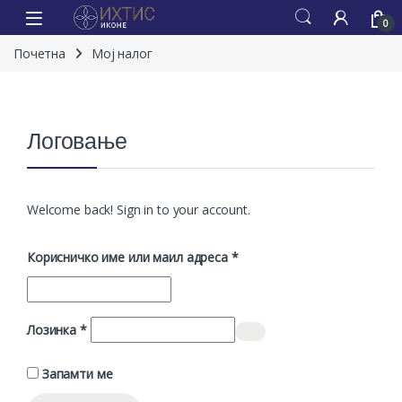
0
Почетна
Мој налог
Логовање
Welcome back! Sign in to your account.
Обавезно
Корисничко име или маил адреса
*
Обавезно
Лозинка
*
Alternative:
Запамти ме