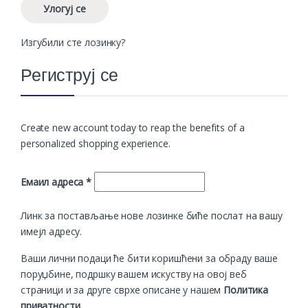
Улогуј се
Изгубили сте лозинку?
Региструј се
Create new account today to reap the benefits of a
personalized shopping experience.
Обавезно
Емаил адреса
*
Линк за постављање нове лозинке биће послат на вашу
имејл адресу.
Ваши лични подаци ће бити коришћени за обраду ваше
поруџбине, подршку вашем искуству на овој веб
страници и за друге сврхе описане у нашем
Политика
приватности
.