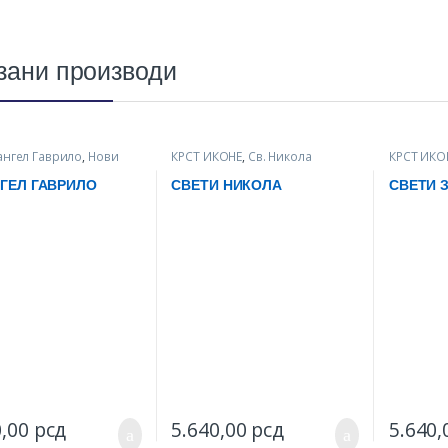
зани производи
ангел Гаврило
,
Нови
КРСТ ИКОНЕ
,
Св. Никола
КРСТ ИКО
оди
,
КРСТ ИКОНЕ
Тумански
ГЕЛ ГАВРИЛО
СВЕТИ НИКОЛА
СВЕТИ 
0,00
рсд
5.640,00
рсд
5.640