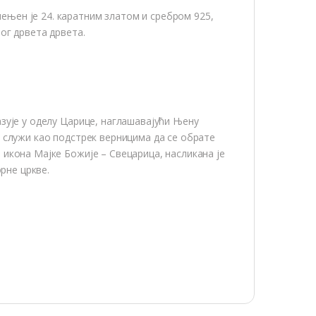
њен је 24. каратним златом и сребром 925,
ог дрвета дрвета.
зује у оделу Царице, наглашавајући Њену
 служи као подстрек верницима да се обрате
икона Мајке Божије – Свецарица, насликана је
орне цркве.