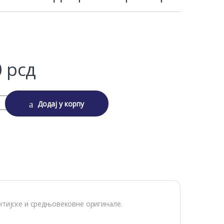
0
рсд
ИЦА СВЕЦАРИЦА quantity
Додај у корпу
нтијске и средњовековне оригинале.