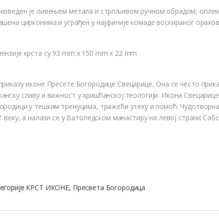
изведен је ливењем метала и стрпљивом ручном обрадом, оплеме
ашена цирконима и уграђен у најфиније комаде воскираног орахов
ензије крста су 93 mm x 150 mm x 22 mm
приказу иконе Пресете Богородице Свецарице, Она се често прика
анску славу и важност у хришћанској теологији. Икона Свецарице
ородици у тешким тренуцима, тражећи утеху и помоћ. Чудотворна 
7. веку, а налази се у Ватопедском манастиру на левој страни Саб
егорије
КРСТ ИКОНЕ
,
Пресвета Богородица