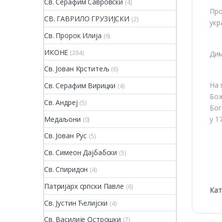
Св. Серафим Савровски
(4)
Про
СВ. ГАВРИЛО ГРУЗИЈСКИ
(2)
укр
Св. Пророк Илија
(6)
ИКОНЕ
(284)
Дим
Св. Јован Крститељ
(6)
На 
Св. Серафим Вирицки
(4)
Бож
Св. Андреј
(5)
Бог
Медаљони
у 1
(0)
Св. Јован Рус
(5)
Св. Симеон Дајбабски
(5)
Св. Спиридон
(4)
Патријарх српски Павле
(6)
Кат
Св. Јустин Ћелијски
(4)
Св. Василије Острошки
(7)