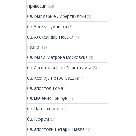
Привесци
(58)
Св. Мардарије Либертвилски
(5)
Св. Зосим Тумански
(6)
Св. Александар Невски
(4)
Разно
(19)
Св. Мати Матрона московска
(4)
Св. Апостол и Јеванђлиста Лука
(5)
Св. Ксенија Петроградска
(4)
Св. апостол Тома
(5)
Св. мученик Трифун
(5)
Св. Пантелејмон
(1)
Св. Јефрем
(5)
Св. апостоли Петар и Павле
(5)