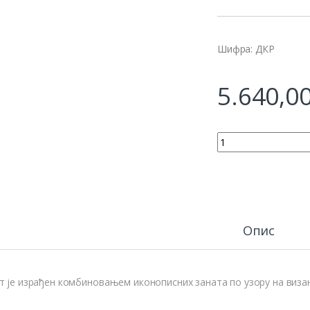
Шифра: ДКР
5.640,0
ПРЕСВЕТА БОГОРОД
Опис
т је израђен комбиновањем иконописних заната по узору на виза