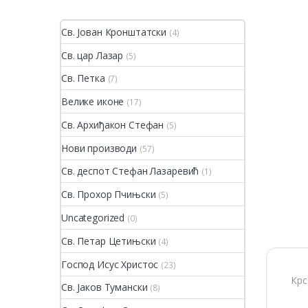
Св. Јован Кронштатски
(4)
Св. цар Лазар
(5)
Св. Петка
(7)
Велике иконе
(17)
Св. Архиђакон Стефан
(5)
Нови производи
(57)
Св. деспот Стефан Лазаревић
(1)
Св. Прохор Пчињски
(5)
Uncategorized
(0)
Св. Петар Цетињски
(4)
Господ Исус Христос
(23)
Крс
Св. Јаков Тумански
(8)