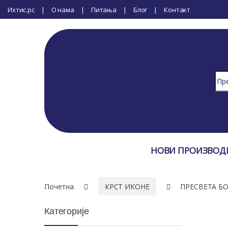
Ихтис.рс
О нама
Питања
Блог
Контакт
Sear
НОВИ ПРОИЗВОД
Почетна
КРСТ ИКОНЕ
ПРЕСВЕТА Б
Категорије