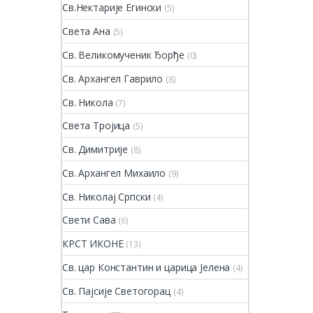
Св.Нектарије Егински
(5)
Света Ана
(5)
Св. Великомученик Ђорђе
(0)
Св. Архангел Гаврило
(8)
Св. Никола
(7)
Света Тројица
(5)
Св. Димитрије
(8)
Св. Архангел Михаило
(9)
Св. Николај Српски
(4)
Свети Сава
(6)
КРСТ ИКОНЕ
(13)
Св. цар Константин и царица Јелена
(4)
Св. Пајсије Светогорац
(4)