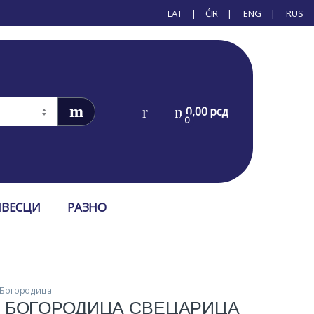
LAT
ĆIR
ENG
RUS
0,00
рсд
0
ИВЕСЦИ
РАЗНО
 Богородица
 БОГОРОДИЦА СВЕЦАРИЦА