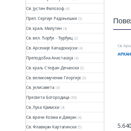
Св. Јустин Филозоф
(4)
Преп. Сергије Радоњешки
(5)
Пове
Св. краљ Милутин
(4)
Св. вел. Ђорђе - Ђурђиц
(2)
Св. Арх
Св. Арсеније Кападокијски
(4)
произв
АРХАН
Преподобна Анастасија
(4)
Св. краљ Стефан Дечански
(5)
Св. великомученик Георгије
(6)
Св. Јелисавета
(4)
Пресвета Богородица
(89)
Св. Лука Кримски
(4)
Св. врачи Козма и Дамјан
(4)
5.64
Св. Флавијан Картагински
(5)