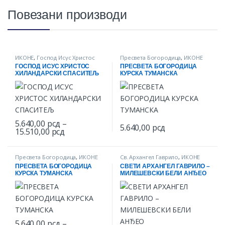
Повезани производи
ИКОНЕ
,
Господ Исус Христос
Пресвета Богородица
,
ИКОНЕ
ГОСПОД ИСУС ХРИСТОС
ПРЕСВЕТА БОГОРОДИЦА
ХИЛАНДАРСКИ СПАСИТЕЉ
КУРСКА ТУМАНСКА
5.640,00
рсд
–
5.640,00
рсд
Price range: 5.640,00 рсд through 15.510,0
15.510,00
рсд
This product has multiple variants. The options may be chosen o
This product has multiple varian
Пресвета Богородица
,
ИКОНЕ
Св. Архангел Гаврило
,
ИКОНЕ
ПРЕСВЕТА БОГОРОДИЦА
СВЕТИ АРХАНГЕЛ ГАВРИЛО –
КУРСКА ТУМАНСКА
МИЛЕШЕВСКИ БЕЛИ АНЂЕО
5.640,00
рсд
–