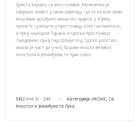
Христа заједно са апостолима. Мученички је
завршио живот у свом завичају где се на његовим
моштима догађало мноштво чудеса, у 4 веку
пренете су мошти у престоницу Константинопољ,
а пред најездом Турака, и српска престоница
Смедерево пред пад Србије под турско ропство,
имала је част да у њој бораве мошти великог
Апостола и Јеванђелисте Христовог.
SKU:
imd 3c - 349
Категорије
ИКОНЕ
,
Св.
Апостол и Јеванђлиста Лука