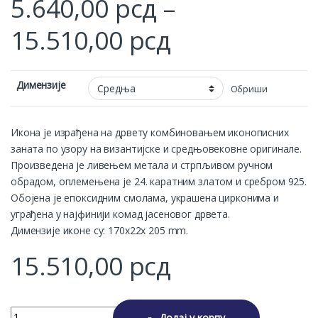
5.640,00
рсд
–
Price range:
15.510,00
рсд
Димензије
Обриши
Икона је израђена на дрвету комбиновањем иконописних
заната по узору на византијске и средњовековне оригинале.
Произведена је ливењем метала и стрпљивом ручном
обрадом, оплемењена је 24. каратним златом и сребром 925.
Обојена је епоксидним смолама, украшена цирконима и
уграђена у најфинији комад јасеновог дрвета.
Димензије иконе су: 170x22x 205 mm.
15.510,00
рсд
СВЕТИ АПОСТОЛ И ЈЕВАНЂЕЛИСТ ЛУКА quantity
Додај у корпу