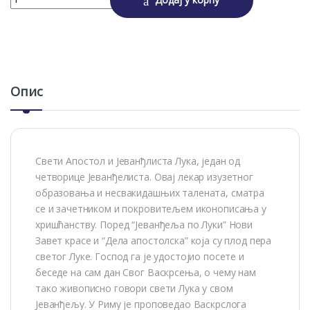
Alternative:
Опис
Свети Апостол и Јеванђлиста Лука, један од
четворице Јеванђелиста. Овај лекар изузетног
образовања и несвакидашњих талената, сматра
се и зачетником и покровитељем иконописања у
хришћанству. Поред “Јеванђеља по Луки” Нови
Завет красе и “Дела апостолска” која су плод пера
светог Луке. Господ га је удостојио посете и
беседе на сам дан Свог Васкрсења, о чему нам
тако живописно говори свети Лука у свом
Јеванђељу. У Риму је проповедао Васкрслога