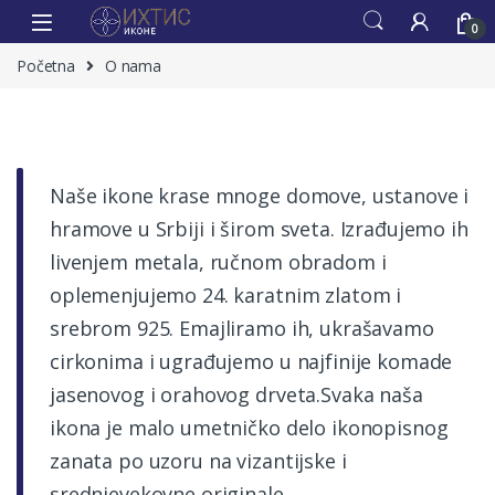
0
Početna
O nama
Naše ikone krase mnoge domove, ustanove i
hramove u Srbiji i širom sveta. Izrađujemo ih
livenjem metala, ručnom obradom i
oplemenjujemo 24. karatnim zlatom i
srebrom 925. Emajliramo ih, ukrašavamo
cirkonima i ugrađujemo u najfinije komade
jasenovog i orahovog drveta.Svaka naša
ikona je malo umetničko delo ikonopisnog
zanata po uzoru na vizantijske i
srednjevekovne originale.