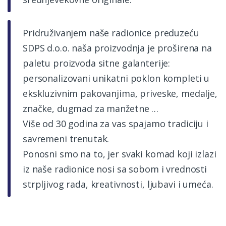
Pridruživanjem naše radionice preduzeću
SDPS d.o.o. naša proizvodnja je proširena na
paletu proizvoda sitne galanterije:
personalizovani unikatni poklon kompleti u
ekskluzivnim pakovanjima, priveske, medalje,
značke, dugmad za manžetne …
Više od 30 godina za vas spajamo tradiciju i
savremeni trenutak.
Ponosni smo na to, jer svaki komad koji izlazi
iz naše radionice nosi sa sobom i vrednosti
strpljivog rada, kreativnosti, ljubavi i umeća.