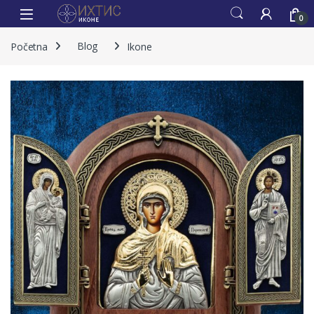
0
Početna
Blog
Ikone