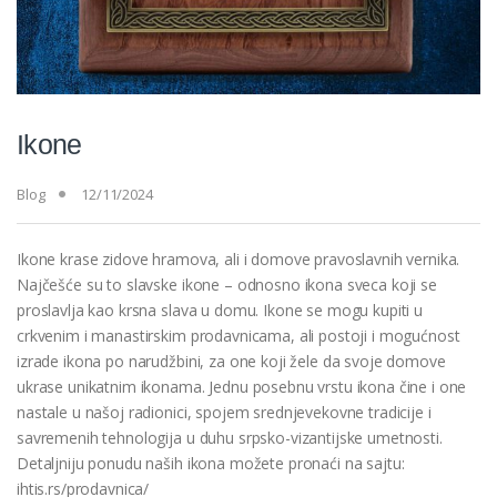
Ikone
Blog
12/11/2024
Ikone krase zidove hramova, ali i domove pravoslavnih vernika.
Najčešće su to slavske ikone – odnosno ikona sveca koji se
proslavlja kao krsna slava u domu. Ikone se mogu kupiti u
crkvenim i manastirskim prodavnicama, ali postoji i mogućnost
izrade ikona po narudžbini, za one koji žele da svoje domove
ukrase unikatnim ikonama. Jednu posebnu vrstu ikona čine i one
nastale u našoj radionici, spojem srednjevekovne tradicije i
savremenih tehnologija u duhu srpsko-vizantijske umetnosti.
Detaljniju ponudu naših ikona možete pronaći na sajtu:
ihtis.rs/prodavnica/