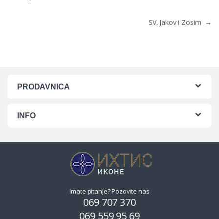
Post navigation
SV. Jakov i Zosim
→
PRODAVNICA
INFO
Imate pitanje? Pozovite nas
069 707 370
069 559 95 69