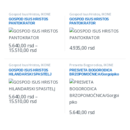
Gospod Isus Hristos
,
IKONE
Gospod Isus Hristos
,
IKONE
GOSPOD ISUS HRISTOS
GOSPOD ISUS HRISTOS
PANTOKRATOR
PANTOKRATOR
5.640,00
rsd
–
4.935,00
rsd
Price range: 5.640,00 rsd through 15.510,00 
15.510,00
rsd
This product has multiple variants. The options may be chosen o
This product has multiple varian
Gospod Isus Hristos
,
IKONE
Presveta Bogorodica
,
IKONE
GOSPOD ISUS HRISTOS
PRESVETA BOGORODICA
HILANDARSKI SPASITELJ
BRZOPOMOĆNICA/Gorgoipiko
5.640,00
rsd
–
Price range: 5.640,00 rsd through 15.510,00 
15.510,00
rsd
This product has multiple variants. The options may be chosen o
5.640,00
rsd
This product has multiple varian