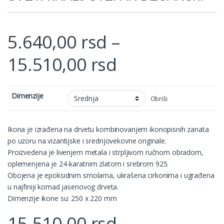
5.640,00
rsd
–
Price range: 
15.510,00
rsd
Dimenzije
Obriši
Ikona je izrađena na drvetu kombinovanjem ikonopisnih zanata
po uzoru na vizantijske i srednjovekovne originale.
Proizvedena je livenjem metala i strpljivom ručnom obradom,
oplemenjena je 24-karatnim zlatom i srebrom 925.
Obojena je epoksidnim smolama, ukrašena cirkonima i ugrađena
u najfiniji komad jasenovog drveta.
Dimenzije ikone su: 250 x 220 mm
15.510,00
rsd