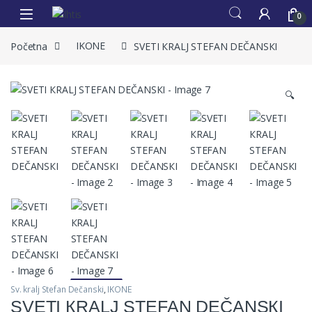
0
Početna
IKONE
SVETI КRALJ STEFAN DEČANSКI
🔍
Sv. kralj Stefan Dečanski
,
IKONE
SVETI КRALJ STEFAN DEČANSКI