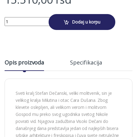
SVETI КRALJ STEFAN DEČANSКI quantity
Dodaj u korpu
Alternative:
Opis proizvoda
Specifikacija
Sveti kralj Stefan Dečanski, veliki molitvenik, sin je
velikog kralja Milutina i otac Cara Dušana. Zbog
klevete oslepljen, ali velikom verom i molitvom
Gospod mu preko svog ugodnika svetog Nikole
povrati vid. Njagova zadužbina Visoki Dečani do
današnjeg dana predstavlja jedan od najlepših bisera
srbske arhitekture i freskopisa i čuva svete netruležne