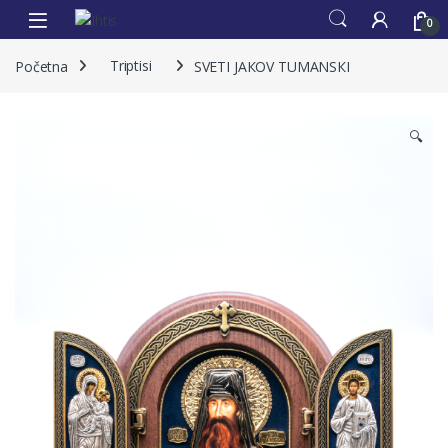
0
Početna
Triptisi
SVETI JAКOV TUMANSКI
🔍