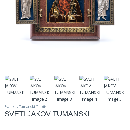
Sv. Jakov Tumanski
,
Triptisi
SVETI JAКOV TUMANSКI