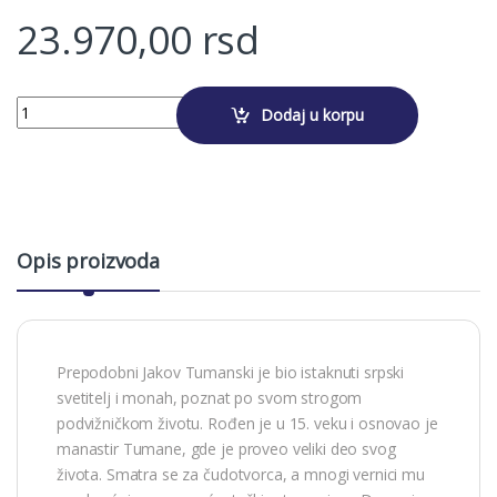
23.970,00
rsd
Alternative:
SVETI JAКOV TUMANSКI quantity
Dodaj u korpu
Opis proizvoda
Prepodobni Jakov Tumanski je bio istaknuti srpski
svetitelj i monah, poznat po svom strogom
podvižničkom životu. Rođen je u 15. veku i osnovao je
manastir Tumane, gde je proveo veliki deo svog
života. Smatra se za čudotvorca, a mnogi vernici mu