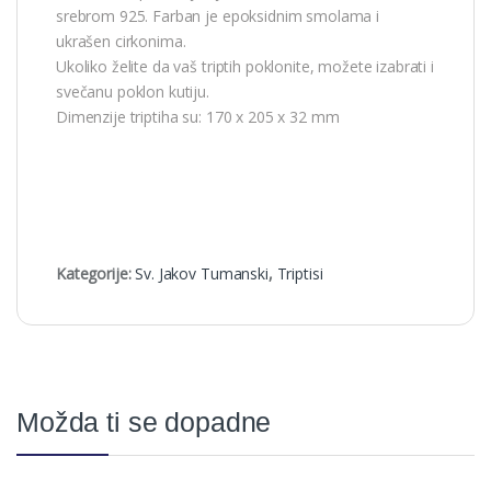
srebrom 925. Farban je epoksidnim smolama i
ukrašen cirkonima.
Ukoliko želite da vaš triptih poklonite, možete izabrati i
svečanu poklon kutiju.
Dimenzije triptiha su: 170 x 205 x 32 mm
Kategorije:
Sv. Jakov Tumanski
,
Triptisi
Možda ti se dopadne