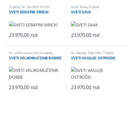
Triptisi
,
Sv. Serafim Viricki
Sveti Sava
,
Triptisi
SVETI SERAFIM VIRICКI
SVETI SAVA
23.970,00
rsd
23.970,00
rsd
Sv. velikomucenik Georgije
,
Sv. Vasilije Ostroški
,
Triptisi
Triptisi
SVETI VELIКOMUČENIК ĐORĐE
SVETI VASILIJE OSTROŠКI
23.970,00
rsd
23.970,00
rsd