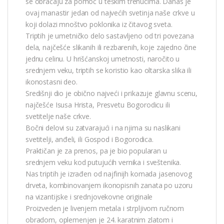
se obraćaju za pomoć u teškim trenucima. Danas je
ovaj manastir jedan od najvećih svetinja naše crkve u
koji dolazi mnoštvo poklonika iz čitavog sveta.
Triptih je umetničko delo sastavljeno od tri povezana
dela, najčešće slikanih ili rezbarenih, koje zajedno čine
jednu celinu. U hrišćanskoj umetnosti, naročito u
srednjem veku, triptih se koristio kao oltarska slika ili
ikonostasni deo.
Središnji dio je obično najveći i prikazuje glavnu scenu,
najčešće Isusa Hrista, Presvetu Bogorodicu ili
svetitelje naše crkve.
Bočni delovi su zatvarajući i na njima su naslikani
svetitelji, anđeli, ili Gospod i Bogorodica.
Praktičan je za prenos, pa je bio popularan u
srednjem veku kod putujućih vernika i sveštenika.
Nas triptih je izrađen od najfinijh komada jasenovog
drveta, kombinovanjem ikonopisnih zanata po uzoru
na vizantijske i srednjovekovne originale
Proizveden je livenjem metala i strpljivom ručnom
obradom, oplemenjen je 24. karatnim zlatom i