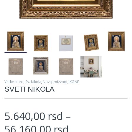
Velike ikone
,
Sv. Nikola
,
Novi proizvodi
,
IKONE
SVETI NIKOLA
5.640,00
rsd
–
Price range: 
56.160,00
rsd