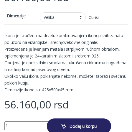
Dimenzije
Obriši
Ikona je izrađena na drvetu kombinovanjem ikonopisnih zanata
po uzoru na vizantijske i srednjovekovne originale.
Proizvedena je livenjem metala i strpljivom ručnom obradom,
oplemenjena je 24-karatnim zlatom i srebrom 925.
Obojena je epoksidnim smolama, ukrašena cirkonima i ugrađena
u najfiniji komad jasenovog drveta.
Ukoliko vašu ikonu poklanjate nekome, možete izabrati i svečanu
poklon kutiju.
Dimenzije ikone su: 425x500x45 mm.
56.160,00
rsd
SVETI NIKOLA quantity
Dodaj u korpu