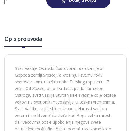
Dodaj u korpu
Opis proizvoda
Sveti Vasilije Ostroški Čudotvorac, darovan je od
Gopoda zemlji Srpskoj, a kroz nju i svemu rodu
svetosavskom, u teško doba Turskog ropstva u 17
veku. Od Zavale, preo Tvrdoša, pa do kamenog
Ostroga, sveti Vasilije utvrdi velike svetinje koje ostaše
vekovima svetionik Pravoslavlja. U teškim vremenima,
Sveti Vasilije, koji je bio mitropolit Humski svojom
verom i molitvenošću steče kod Boga veliku milost,
da i vekovima posle upokojenja njegove svete
netruležne mošti čine čuda i pomažu svakome ko im