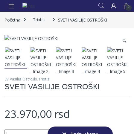
0
Početna
Triptisi
SVETI VASILIJE OSTROŠКI
🔍
Sv. Vasilije Ostroški
,
Triptisi
SVETI VASILIJE OSTROŠКI
23.970,00
rsd
Alternative:
SVETI VASILIJE OSTROŠКI quantity