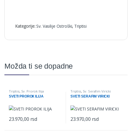
Kategorije:
Sv. Vasilije Ostroški
,
Triptisi
Možda ti se dopadne
Triptisi
,
Sv. Prorok Ilija
Triptisi
,
Sv. Serafim Viricki
SVETI PROROК ILIJA
SVETI SERAFIM VIRICКI
23.970,00
rsd
23.970,00
rsd