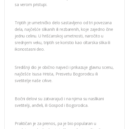
sa verom pristupi.
Triptih je umetničko delo sastavljeno od tri povezana
dela, najčešće slikanih ili rezbarenih, koje zajedno čine
jednu celinu. U hrišćanskoj umetnosti, naročito u
srednjem veku, triptih se koristio kao oltarska slika ili
ikonostasni deo.
Središnji dio je obično najveći i prikazuje glavnu scenu,
najčešće Isusa Hrista, Presvetu Bogorodicu ili
svetitelje naše crkve.
Bočni delovi su zatvarajući i na njima su naslikani
svetitelji, anđeli, ili Gospod i Bogorodica.
Praktičan je za prenos, pa je bio popularan u