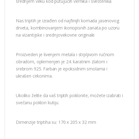
srednjem veku kod putujućih vernika i sveštenika.
Nas triptih je izrađen od najfinijh komada jasenovog
drveta, kombinovanjem ikonopisnih zanata po uzoru
na vizantijske i srednjovekovne originale
Proizveden je livenjem metala i strpljivom ručnom
obradom, oplemenjen je 24. karatnim zlatom i
srebrom 925. Farban je epoksidnim smolama i
ukrašen cirkonima.
Ukoliko želite da vaš triptih poklonite, možete izabrati i
svečanu poklon kutiju.
Dimenzije triptiha su: 170 x 205 x 32 mm