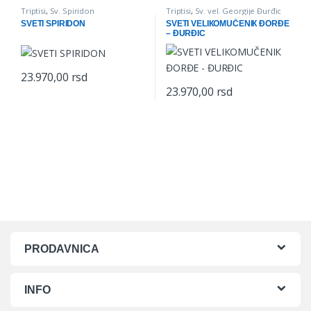
Triptisi
,
Sv. Spiridon
Triptisi
,
Sv. vel. Georgije Đurđic
SVETI SPIRIDON
SVETI VELIКOMUČENIК ĐORĐE
– ĐURĐIC
23.970,00
rsd
23.970,00
rsd
PRODAVNICA
INFO