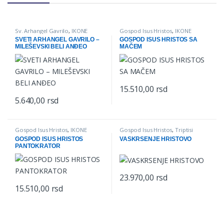
Sv. Arhangel Gavrilo
,
IKONE
Gospod Isus Hristos
,
IKONE
SVETI ARHANGEL GAVRILO –
GOSPOD ISUS HRISTOS SA
MILEŠEVSКI BELI ANĐEO
MAČEM
15.510,00
rsd
This product has multiple varian
5.640,00
rsd
This product has multiple variants. The options may be chosen o
Gospod Isus Hristos
,
IKONE
Gospod Isus Hristos
,
Triptisi
GOSPOD ISUS HRISTOS
VASKRSENJE HRISTOVO
PANTOKRATOR
23.970,00
rsd
15.510,00
rsd
This product has multiple variants. The options may be chosen o