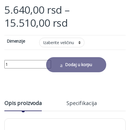
5.640,00
rsd
–
Price range: 
15.510,00
rsd
Dimenzije
GOSPOD ISUS HRISTOS HILANDARSKI SPASITELJ quantity
Dodaj u korpu
Alternative:
Opis proizvoda
Specifikacija