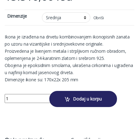
Dimenzije
Obriši
Ikona je izrađena na drvetu kombinovanjem ikonopisnih zanata
po uzoru na vizantijske i srednjovekovne originale.
Proizvedena je livenjem metala i strpljivom ručnom obradom,
oplemenjena je 24-karatnim zlatom i srebrom 925.
Obojena je epoksidnim smolama, ukrašena cirkonima i ugrađena
u najfiniji komad jasenovog drveta.
Dimenzije ikone su: 170x22x 205 mm
GOSPOD ISUS HRISTOS NA TRONU quantity
Dodaj u korpu
Alternative: