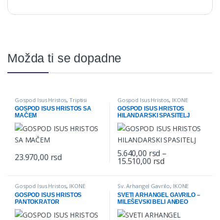
Možda ti se dopadne
Gospod Isus Hristos
,
Triptisi
Gospod Isus Hristos
,
IKONE
GOSPOD ISUS HRISTOS SA
GOSPOD ISUS HRISTOS
MAČEM
HILANDARSKI SPASITELJ
5.640,00
rsd
–
23.970,00
rsd
Price range: 5.
15.510,00
rsd
This product has multiple varian
Gospod Isus Hristos
,
IKONE
Sv. Arhangel Gavrilo
,
IKONE
GOSPOD ISUS HRISTOS
SVETI ARHANGEL GAVRILO –
PANTOKRATOR
MILEŠEVSКI BELI ANĐEO