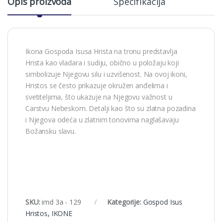
Opis proizvoda
Specifikacija
Ikona Gospoda Isusa Hrista na tronu predstavlja
Hrista kao vladara i sudiju, obično u položaju koji
simbolizuje Njegovu silu i uzvišenost. Na ovoj ikoni,
Hristos se često prikazuje okružen anđelima i
svetiteljima, što ukazuje na Njegovu važnost u
Carstvu Nebeskom. Detalji kao što su zlatna pozadina
i Njegova odeća u zlatnim tonovima naglašavaju
Božansku slavu.
SKU:
imd 3a - 129
Kategorije:
Gospod Isus
Hristos
,
IKONE