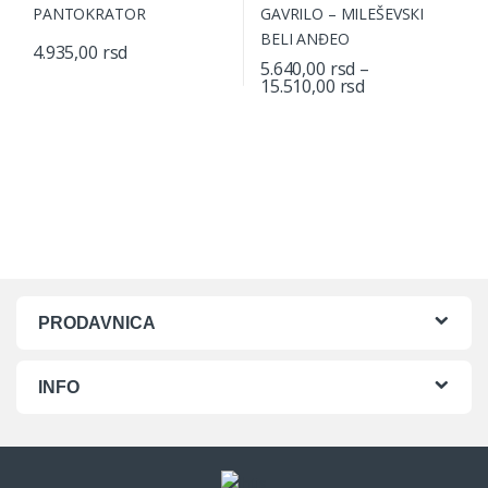
4.935,00
rsd
5.640,00
rsd
–
This product has multiple variants. The options may be chosen o
Price range: 5.
15.510,00
rsd
This product has multiple varian
PRODAVNICA
INFO