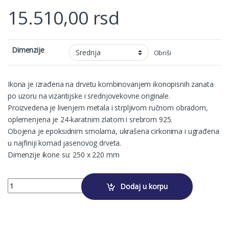
15.510,00
rsd
Dimenzije
Obriši
Ikona je izrađena na drvetu kombinovanjem ikonopisnih zanata
po uzoru na vizantijske i srednjovekovne originale.
Proizvedena je livenjem metala i strpljivom ručnom obradom,
oplemenjena je 24-karatnim zlatom i srebrom 925.
Obojena je epoksidnim smolama, ukrašena cirkonima i ugrađena
u najfiniji komad jasenovog drveta.
Dimenzije ikone su: 250 x 220 mm
PRESVETA BOGORODICA TROJERUČICA quantity
Dodaj u korpu
Alternative: