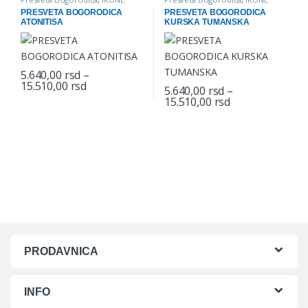
PRESVETA BOGORODICA
PRESVETA BOGORODICA
ATONITISA
KURSKA TUMANSKA
5.640,00
rsd
–
Price range: 5.640,00 rsd through 15.510,00 
15.510,00
rsd
5.640,00
rsd
–
This product has multiple variants. The options may be chosen o
Price range: 5.
15.510,00
rsd
This product has multiple varian
PRODAVNICA
INFO