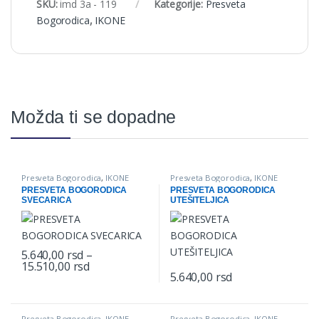
SKU:
imd 3a - 119
Kategorije:
Presveta
Bogorodica
,
IKONE
Možda ti se dopadne
Presveta Bogorodica
,
IKONE
Presveta Bogorodica
,
IKONE
PRESVETA BOGORODICA
PRESVETA BOGORODICA
SVECARICA
UTEŠITELJICA
5.640,00
rsd
–
Price range: 5.640,00 rsd through 15.510,00 
15.510,00
rsd
This product has multiple variants. The options may be chosen o
5.640,00
rsd
This product has multiple varian
Presveta Bogorodica
,
IKONE
Presveta Bogorodica
,
IKONE