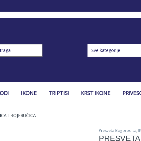
ch for:
VODI
IKONE
TRIPTISI
KRST IKONE
PRIVES
CA TROJERUČICA
Presveta Bogorodica
,
I
PRESVETA