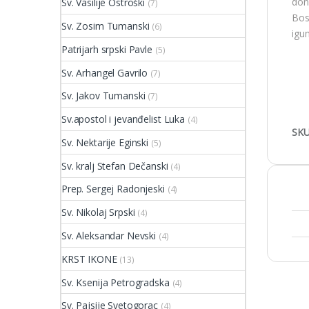
don
Sv. Vasilije Ostroški
(7)
Bos
Sv. Zosim Tumanski
(6)
igum
Patrijarh srpski Pavle
(5)
Sv. Arhangel Gavrilo
(7)
Sv. Jakov Tumanski
(7)
Sv.apostol i jevanđelist Luka
(4)
SKU
Sv. Nektarije Eginski
(5)
Sv. kralj Stefan Dečanski
(4)
Prep. Sergej Radonjeski
(4)
Sv. Nikolaj Srpski
(4)
Sv. Aleksandar Nevski
(4)
KRST IKONE
(13)
Sv. Ksenija Petrogradska
(4)
Sv. Pajsije Svetogorac
(4)