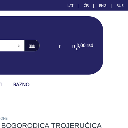
LAT
ĆIR
ENG
RUS
0,00
rsd
0
CI
RAZNO
KONE
 BOGORODICA TROJERUČICA