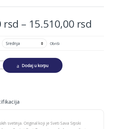
Price r
0
rsd
–
15.510,00
rsd
Obriši
CA TROJERUČICA quantity
Dodaj u korpu
ifikacija
h svetinja. Original koji je Sveti Sava Srpski