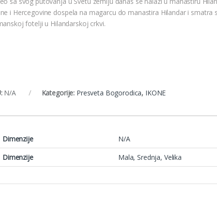
eo sa svog putovanja u Svetu zemlju danas se nalazi u manastiru Hilan
ne i Hercegovine dospela na magarcu do manastira Hilandar i smatra s
anskoj fotelji u Hilandarskoj crkvi.
:
N/A
Kategorije:
Presveta Bogorodica
,
IKONE
Dimenzije
N/A
Dimenzije
Mala, Srednja, Velika