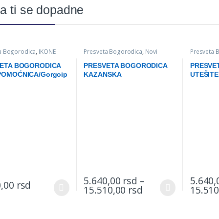
a ti se dopadne
a Bogorodica
,
IKONE
Presveta Bogorodica
,
Novi
Presveta 
proizvodi
,
IKONE
ETA BOGORODICA
PRESVETA BOGORODICA
PRESVE
OMOĆNICA/Gorgoip
KAZANSKA
UTEŠITE
5.640,00
rsd
–
5.640
0,00
rsd
Price range: 5.64
15.510,00
rsd
15.51
oduct has multiple variants. The options may be chosen on the produc
This product has multiple variants. The op
This prod