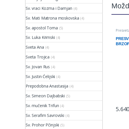
Možd
Sv. vraci Kozma i Damjan
(4)
Sv. Mati Matrona moskovska
(4)
Sv. apostol Toma
(5)
Presvet
Sv. Luka Krimski
(4)
PRESV
BRZOP
Sveta Ana
(4)
iko
Sveta Trojica
(4)
Sv. Jovan Rus
(4)
Sv. Justin Ćelijski
(4)
Prepodobna Anastasija
(4)
Sv. Simeon Dajbabski
(5)
Sv. mučenik Trifun
(4)
5.64
This pr
Sv. Serafim Savrovski
(4)
Sv. Prohor Pčinjski
(5)