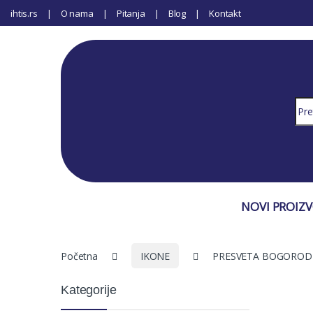
ihtis.rs
O nama
Pitanja
Blog
Kontakt
Sear
NOVI PROIZ
Početna
IKONE
PRESVETA BOGORODI
Kategorije