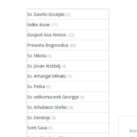
Sv. Gavrilo Gruzijski
(2)
Velike ikone
(17)
Gospod Isus Hristos
(22)
Presveta Bogorodica
(89)
Sv. Nikola
(6)
Sv. Jovan Krstitelj
(4)
Sv. Arhangel Mihailo
(7)
Sv. Petka
(6)
Sv. velikomucenik Georgije
(6)
Sv. Arhiđakon Stefan
(4)
Sv. Dimitrije
(6)
Sveti Sava
(6)
Ikon