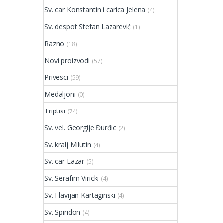
Sv. car Konstantin i carica Jelena
(4)
Sv. despot Stefan Lazarević
(1)
Razno
(18)
Novi proizvodi
(57)
Privesci
(59)
Medaljoni
(0)
Triptisi
(74)
Sv. vel. Georgije Đurđic
(2)
Sv. kralj Milutin
(4)
Sv. car Lazar
(5)
Sv. Serafim Viricki
(4)
Sv. Flavijan Kartaginski
(4)
Sv. Spiridon
(4)