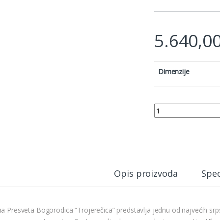
5.640,0
Dimenzije
PRESVETA BOGORODI
Opis proizvoda
Spec
a Presveta Bogorodica “Trojerečica” predstavlja jednu od najvećih srpski