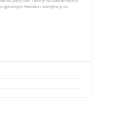
dar na Svetoj Gori. Tamo je na čudesan način iz
e igumanijom Hilandara i uramljena je na