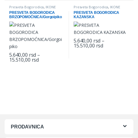
Presveta Bogorodica
,
IKONE
Presveta Bogorodica
,
IKONE
PRESVETA BOGORODICA
PRESVETA BOGORODICA
BRZOPOMOĆNICA/Gorgoipiko
KAZANSKA
5.640,00
rsd
–
Price range: 5.
15.510,00
rsd
This product has multiple varian
5.640,00
rsd
–
Price range: 5.640,00 rsd through 15.510,00 
15.510,00
rsd
This product has multiple variants. The options may be chosen o
PRODAVNICA