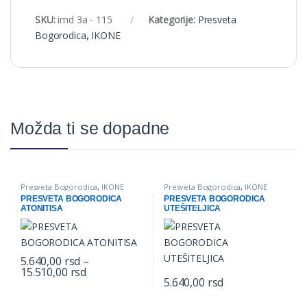
SKU:
imd 3a - 115
Kategorije:
Presveta
Bogorodica
,
IKONE
Možda ti se dopadne
Presveta Bogorodica
,
IKONE
Presveta Bogorodica
,
IKONE
PRESVETA BOGORODICA
PRESVETA BOGORODICA
ATONITISA
UTEŠITELJICA
5.640,00
rsd
–
Price range: 5.640,00 rsd through 15.510,00 
15.510,00
rsd
This product has multiple variants. The options may be chosen o
5.640,00
rsd
This product has multiple varian