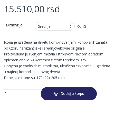
15.510,00
rsd
Dimenzije
Obriši
Ikona je izrađena na drvetu kombinovanjem ikonopisnih zanata
po uzoru na vizantijske i srednjovekovne originale.
Proizvedena je livenjem metala i strpljivom ručnom obradom,
oplemenjena je 24-karatnim zlatom i srebrom 925.
Obojena je epoksidnim smolama, ukrašena cirkonima i ugrađena
u najfiniji komad jasenovog drveta.
Dimenzije ikone su: 170x22x 205 mm
PRESVETA BOGORODICA UTEŠITELJICA quantity
Dodaj u korpu
Alternative: