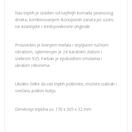
Nas triptih je izrađen od najfinijh komada jasenovog
drveta, kombinovanjem ikonopisnih zanata po uzoru
na vizantijske i srednjovekovne originale
Proizveden je livenjem metala i strpljivom ručnom
obradom, oplemenjen je 24. karatnim zlatom i
srebrom 925. Farban je epoksidnim smolama i
ukrašen cirkonima.
Ukoliko želite da vaš triptih poklonite, možete izabrati i
svečanu poklon kutiju.
Dimenzije triptiha su: 170 x 205 x 32 mm