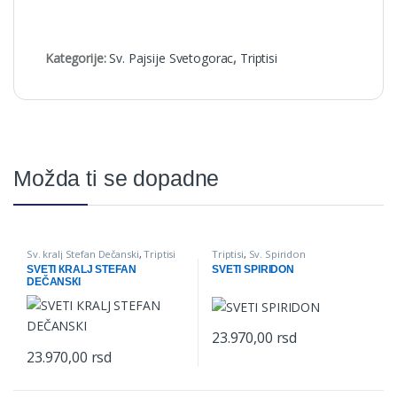
Kategorije:
Sv. Pajsije Svetogorac
,
Triptisi
Možda ti se dopadne
Sv. kralj Stefan Dečanski
,
Triptisi
Triptisi
,
Sv. Spiridon
SVETI КRALJ STEFAN
SVETI SPIRIDON
DEČANSКI
23.970,00
rsd
23.970,00
rsd