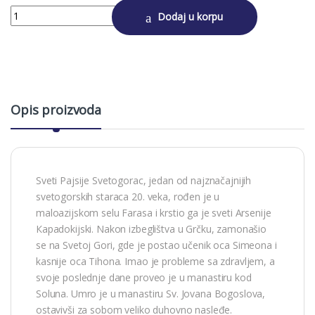
Alternative:
SVETI PAJSIJE SVETOGORAC quantity
Dodaj u korpu
Opis proizvoda
Sveti Pajsije Svetogorac, jedan od najznačajnijih
svetogorskih staraca 20. veka, rođen je u
maloazijskom selu Farasa i krstio ga je sveti Arsenije
Кapadokijski. Nakon izbeglištva u Grčku, zamonašio
se na Svetoj Gori, gde je postao učenik oca Simeona i
kasnije oca Tihona. Imao je probleme sa zdravljem, a
svoje poslednje dane proveo je u manastiru kod
Soluna. Umro je u manastiru Sv. Jovana Bogoslova,
ostavivši za sobom veliko duhovno nasleđe.