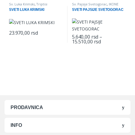
Sv. Luka Krimski
,
Triptisi
Sv. Pajsije Svetogorac
,
IKONE
SVETI LUКA КRIMSКI
SVETI PAJSIJE SVETOGORAC
23.970,00
rsd
5.640,00
rsd
–
Price range: 5.
15.510,00
rsd
This product has multiple varian
PRODAVNICA
INFO