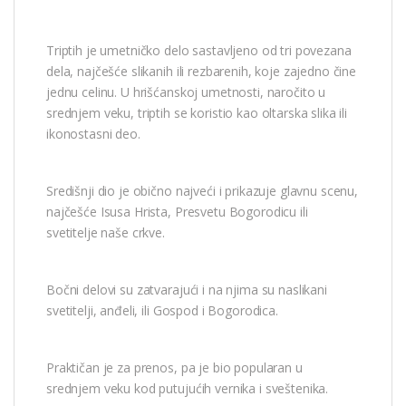
Triptih je umetničko delo sastavljeno od tri povezana
dela, najčešće slikanih ili rezbarenih, koje zajedno čine
jednu celinu. U hrišćanskoj umetnosti, naročito u
srednjem veku, triptih se koristio kao oltarska slika ili
ikonostasni deo.
Središnji dio je obično najveći i prikazuje glavnu scenu,
najčešće Isusa Hrista, Presvetu Bogorodicu ili
svetitelje naše crkve.
Bočni delovi su zatvarajući i na njima su naslikani
svetitelji, anđeli, ili Gospod i Bogorodica.
Praktičan je za prenos, pa je bio popularan u
srednjem veku kod putujućih vernika i sveštenika.