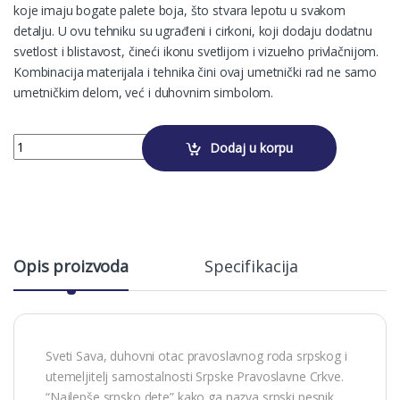
koje imaju bogate palete boja, što stvara lepotu u svakom
detalju. U ovu tehniku su ugrađeni i cirkoni, koji dodaju dodatnu
svetlost i blistavost, čineći ikonu svetlijom i vizuelno privlačnijom.
Kombinacija materijala i tehnika čini ovaj umetnički rad ne samo
umetničkim delom, već i duhovnim simbolom.
SVETI SAVA quantity
Dodaj u korpu
Alternative:
Opis proizvoda
Specifikacija
Sveti Sava, duhovni otac pravoslavnog roda srpskog i
utemeljitelj samostalnosti Srpske Pravoslavne Crkve.
“Najlepše srpsko dete” kako ga nazva srpski pesnik,