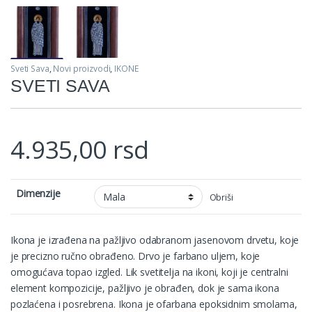
Sveti Sava
,
Novi proizvodi
,
IKONE
SVETI SAVA
4.935,00
rsd
Dimenzije
Obriši
Ikona je izrađena na pažljivo odabranom jasenovom drvetu, koje
je precizno ručno obrađeno. Drvo je farbano uljem, koje
omogućava topao izgled. Lik svetitelja na ikoni, koji je centralni
element kompozicije, pažljivo je obrađen, dok je sama ikona
pozlaćena i posrebrena. Ikona je ofarbana epoksidnim smolama,