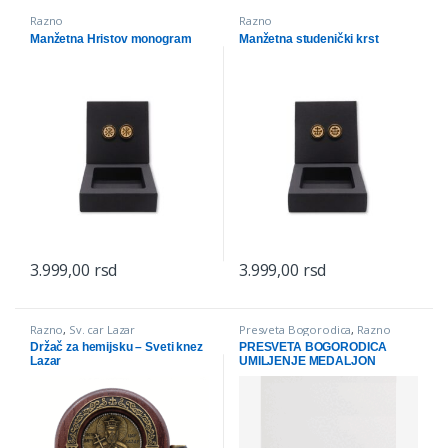
Razno
Razno
Manžetna Hristov monogram
Manžetna studenički krst
3.999,00
rsd
3.999,00
rsd
Razno
,
Sv. car Lazar
Presveta Bogorodica
,
Razno
Držač za hemijsku – Sveti knez
PRESVETA BOGORODICA
Lazar
UMILJENJE MEDALJON