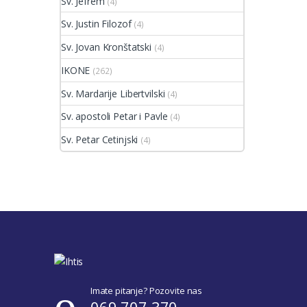
Sv. Jefrem
(4)
Sv. Justin Filozof
(4)
Sv. Jovan Kronštatski
(4)
IKONE
(262)
Sv. Mardarije Libertvilski
(4)
Sv. apostoli Petar i Pavle
(4)
Sv. Petar Cetinjski
(4)
Imate pitanje? Pozovite nas
069 707 370