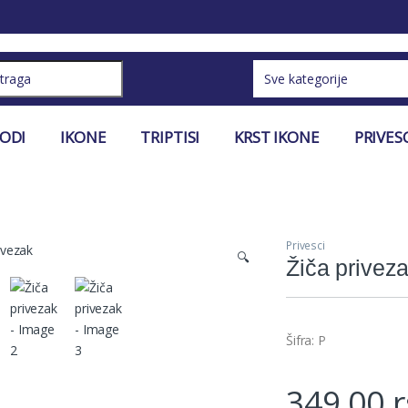
ch for:
VODI
IKONE
TRIPTISI
KRST IKONE
PRIVES
Privesci
🔍
Žiča privez
Šifra: P
349,00