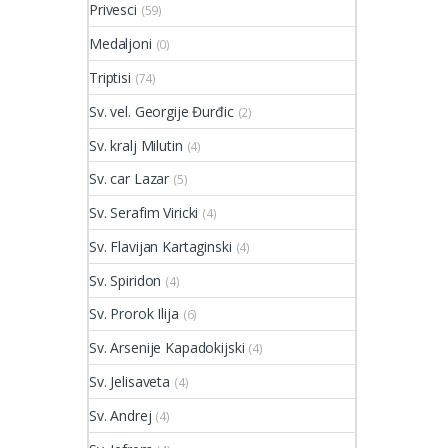
Privesci
(59)
Medaljoni
(0)
Triptisi
(74)
Sv. vel. Georgije Đurđic
(2)
Sv. kralj Milutin
(4)
Sv. car Lazar
(5)
Sv. Serafim Viricki
(4)
Sv. Flavijan Kartaginski
(4)
Sv. Spiridon
(4)
Sv. Prorok Ilija
(6)
Sv. Arsenije Kapadokijski
(4)
Sv. Jelisaveta
(4)
Sv. Andrej
(4)