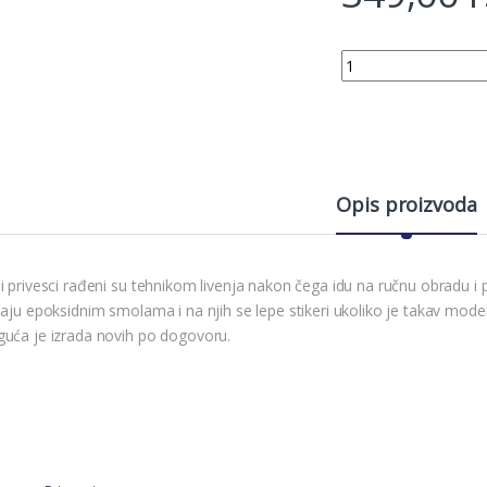
Žiča privezak quantit
Opis proizvoda
i privesci rađeni su tehnikom livenja nakon čega idu na ručnu obradu i p
baju epoksidnim smolama i na njih se lepe stikeri ukoliko je takav mode
uća je izrada novih po dogovoru.