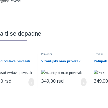
egory:
Privesci
a ti se dopadne
Privesci
Privesci
d tvrđava privezak
Vizantijski orao privezak
Patrijarh
00
rsd
349,00
rsd
349,0