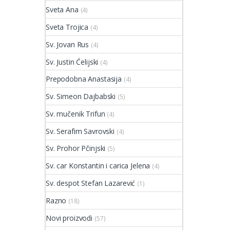
Sveta Ana
(4)
Sveta Trojica
(4)
Sv. Jovan Rus
(4)
Sv. Justin Ćelijski
(4)
Prepodobna Anastasija
(4)
Sv. Simeon Dajbabski
(5)
Sv. mučenik Trifun
(4)
Sv. Serafim Savrovski
(4)
Sv. Prohor Pčinjski
(5)
Sv. car Konstantin i carica Jelena
(4)
Sv. despot Stefan Lazarević
(1)
Razno
(18)
Novi proizvodi
(57)