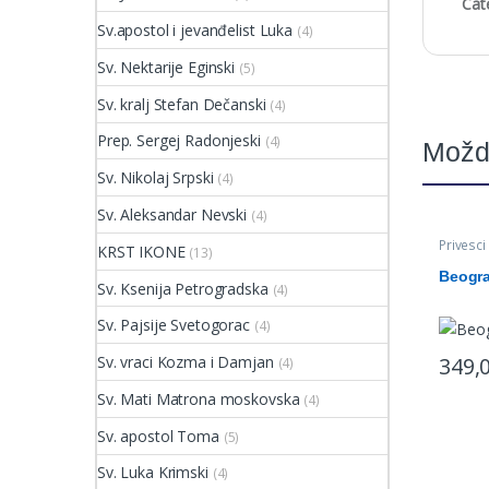
Cat
Sv.apostol i jevanđelist Luka
(4)
Sv. Nektarije Eginski
(5)
Sv. kralj Stefan Dečanski
(4)
Prep. Sergej Radonjeski
(4)
Možd
Sv. Nikolaj Srpski
(4)
Sv. Aleksandar Nevski
(4)
Privesci
KRST IKONE
(13)
Beogra
Sv. Ksenija Petrogradska
(4)
Sv. Pajsije Svetogorac
(4)
349,
Sv. vraci Kozma i Damjan
(4)
Sv. Mati Matrona moskovska
(4)
Sv. apostol Toma
(5)
Sv. Luka Krimski
(4)