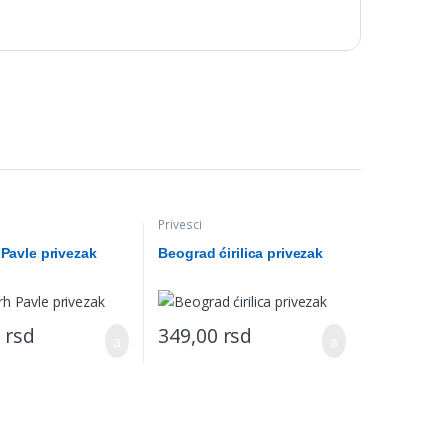
Privesci
 Pavle privezak
Beograd ćirilica privezak
0
rsd
349,00
rsd