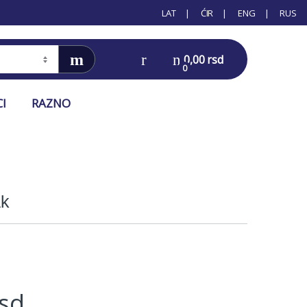
LAT
ĆIR
ENG
RUS
0,00
rsd
0
CI
RAZNO
ak
rsd