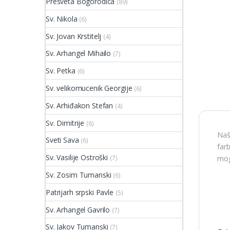
Presveta Bogorodica
(89)
Sv. Nikola
(6)
Sv. Jovan Krstitelj
(4)
Sv. Arhangel Mihailo
(7)
Sv. Petka
(6)
Sv. velikomucenik Georgije
(6)
Sv. Arhiđakon Stefan
(4)
Sv. Dimitrije
(6)
Naš
Sveti Sava
(6)
far
Sv. Vasilije Ostroški
(7)
mog
Sv. Zosim Tumanski
(6)
Patrijarh srpski Pavle
(5)
Sv. Arhangel Gavrilo
(7)
Sv. Jakov Tumanski
(7)