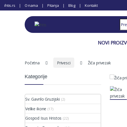
ihtis.rs
O nama
Pitanja
Blog
Kontakt
Sear
NOVI PROIZ
Početna
Privesci
Žiča privezak
Kategorije
Sv. Gavrilo Gruzijski
(2)
Velike ikone
(17)
Gospod Isus Hristos
(22)