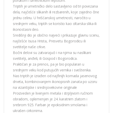
porukom i umetničkom lepotom.
Triptih je umetničko delo sastavljeno od tri povezana
dela, najčešće slikanih ili rezbarenih, koje zajedno čine
jednu celinu. U hrišćanskoj umetnosti, naročito u
srednjem veku, triptih se koristio kao oltarska slika ili
ikonostasni deo.
Središnji dio je obično najveći i prikazuje glavnu scenu,
najčešće Isusa Hrista, Presvetu Bogorodicu ili
svetitelje naše crkve.
Bočni delovi su zatvarajući i na njima su naslikani
svetitelji, anđeli, ili Gospod i Bogorodica.
Praktičan je za prenos, pa je bio popularan u
srednjem veku kod putujućih vernika i sveštenika.
Nas triptih je izrađen od najfinijh komada jasenovog
drveta, kombinovanjem ikonopisnih zanata po uzoru
na vizantijske i srednjovekovne originale
Proizveden je livenjem metala i strpljivom ručnom
obradom, oplemenjen je 24. karatnim zlatom i
srebrom 925. Farban je epoksidnim smolama i
ukrašen cirkonima.