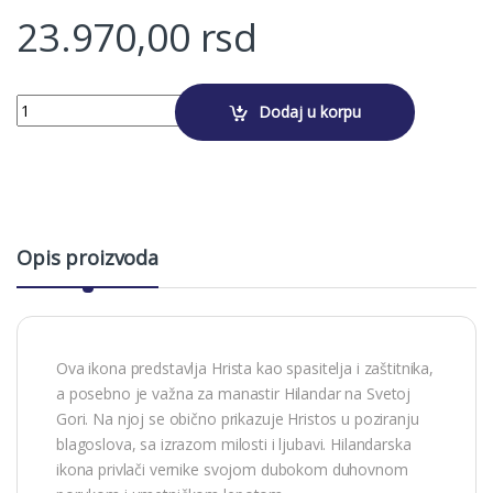
23.970,00
rsd
Alternative:
GOSPOD ISUS HRISTOS HILANDARSKI SPASITELJ quantity
Dodaj u korpu
Opis proizvoda
Ova ikona predstavlja Hrista kao spasitelja i zaštitnika,
a posebno je važna za manastir Hilandar na Svetoj
Gori. Na njoj se obično prikazuje Hristos u poziranju
blagoslova, sa izrazom milosti i ljubavi. Hilandarska
ikona privlači vernike svojom dubokom duhovnom