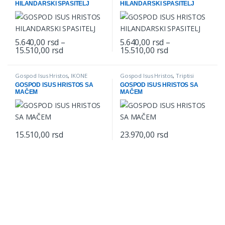
HILANDARSKI SPASITELJ
HILANDARSKI SPASITELJ
5.640,00
rsd
–
5.640,00
rsd
–
Price range: 5.640,00 rsd through 15.510,00 
Price range: 5.
15.510,00
rsd
15.510,00
rsd
This product has multiple variants. The options may be chosen o
This product has multiple varian
Gospod Isus Hristos
,
IKONE
Gospod Isus Hristos
,
Triptisi
GOSPOD ISUS HRISTOS SA
GOSPOD ISUS HRISTOS SA
MAČEM
MAČEM
15.510,00
rsd
23.970,00
rsd
This product has multiple variants. The options may be chosen o