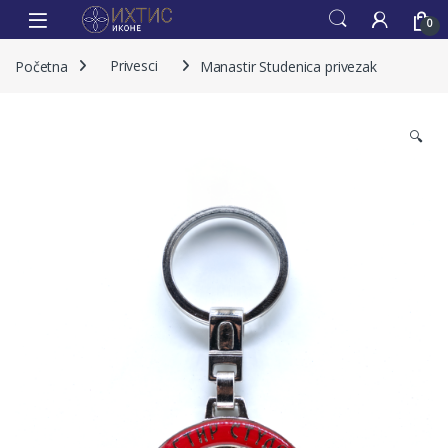
0
Početna
Privesci
Manastir Studenica privezak
🔍