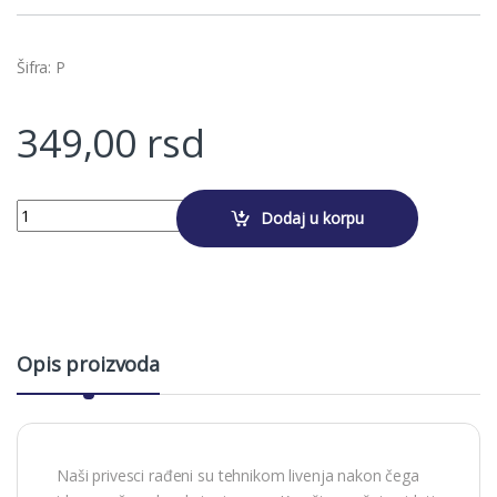
Šifra: P
349,00
rsd
Alternative:
Manastir Studenica privezak quantity
Dodaj u korpu
Opis proizvoda
Naši privesci rađeni su tehnikom livenja nakon čega