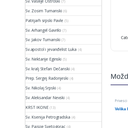
Sv. Vasilije Ostroški
(7)
Sv. Zosim Tumanski
(6)
Patrijarh srpski Pavle
(5)
Sv. Arhangel Gavrilo
(7)
Cat
Sv. Jakov Tumanski
(7)
Sv.apostol i jevanđelist Luka
(4)
Sv. Nektarije Eginski
(5)
Sv. kralj Stefan Dečanski
(4)
Možd
Prep. Sergej Radonjeski
(4)
Sv. Nikolaj Srpski
(4)
Sv. Aleksandar Nevski
(4)
Privesci
KRST IKONE
(13)
Velika
Sv. Ksenija Petrogradska
(4)
Sv. Pajsije Svetogorac
(4)