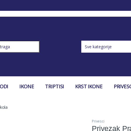
ch for:
VODI
IKONE
TRIPTISI
KRST IKONE
PRIVES
kola
Privesci
Privezak Pr