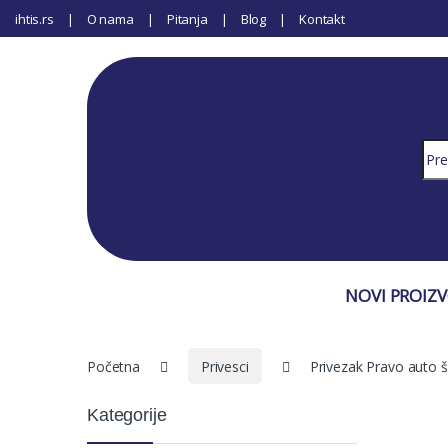
ihtis.rs
O nama
Pitanja
Blog
Kontakt
Sear
NOVI PROIZ
Početna
Privesci
Privezak Pravo auto š
Kategorije