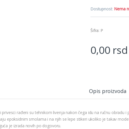
Dostupnost:
Nema n
Šifra: P
0,00
rsd
Opis proizvoda
i privesci rađeni su tehnikom livenja nakon čega idu na ručnu obradu i p
baju epoksidnim smolama i na njih se lepe stikeri ukoliko je takav mode
uća je izrada novih po dogovoru.