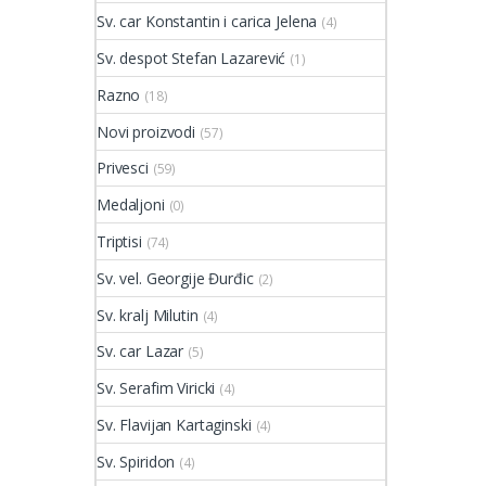
Sv. car Konstantin i carica Jelena
(4)
Sv. despot Stefan Lazarević
(1)
Razno
(18)
Novi proizvodi
(57)
Privesci
(59)
Medaljoni
(0)
Triptisi
(74)
Sv. vel. Georgije Đurđic
(2)
Sv. kralj Milutin
(4)
Sv. car Lazar
(5)
Sv. Serafim Viricki
(4)
Sv. Flavijan Kartaginski
(4)
Sv. Spiridon
(4)