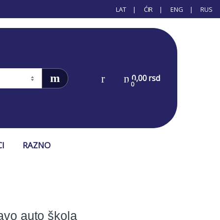
LAT
ĆIR
ENG
RUS
0,00
rsd
0
CI
RAZNO
avo auto škola