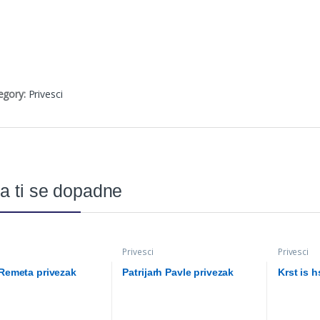
egory:
Privesci
a ti se dopadne
Privesci
Privesci
 Remeta privezak
Patrijarh Pavle privezak
Krst is h