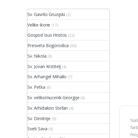
Sv. Gavrilo Gruzijski
(2)
Velike ikone
(17)
Gospod Isus Hristos
(22)
Presveta Bogorodica
(89)
Sv. Nikola
(6)
Sv. Jovan Krstitelj
(4)
Sv. Arhangel Mihailo
(7)
Sv. Petka
(6)
Sv. velikomucenik Georgije
(6)
Sv. Arhiđakon Stefan
(4)
Sv. Dimitrije
(6)
Naš
far
Sveti Sava
(6)
mog