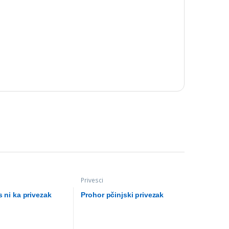
Privesci
s ni ka privezak
Prohor pčinjski privezak