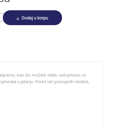
ak quantity
Dodaj u korpu
ripremu. Kao što možete videti, naši privesci se
l priveska u pitanju. Pored već postojećih modela,