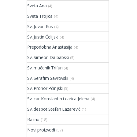
Sveta Ana
(4)
Sveta Trojica
(4)
Sv. Jovan Rus
(4)
Sv. Justin Ćelijski
(4)
Prepodobna Anastasija
(4)
Sv. Simeon Dajbabski
(5)
Sv. mučenik Trifun
(4)
Sv. Serafim Savrovski
(4)
Sv. Prohor Pčinjski
(5)
Sv. car Konstantin i carica Jelena
(4)
Sv. despot Stefan Lazarević
(1)
Razno
(18)
Novi proizvodi
(57)