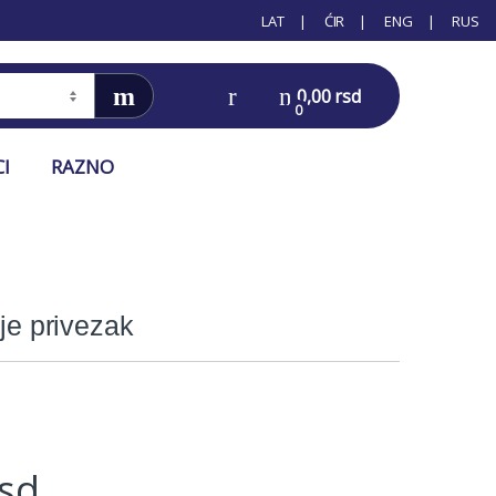
LAT
ĆIR
ENG
RUS
0,00
rsd
0
CI
RAZNO
ije privezak
rsd