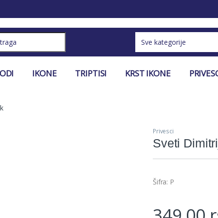
ch for:
VODI
IKONE
TRIPTISI
KRST IKONE
PRIVES
ak
Privesci
Sveti Dimitr
Šifra: P
349,00