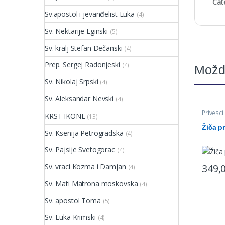
Cat
Sv.apostol i jevanđelist Luka
(4)
Sv. Nektarije Eginski
(5)
Sv. kralj Stefan Dečanski
(4)
Prep. Sergej Radonjeski
(4)
Možd
Sv. Nikolaj Srpski
(4)
Sv. Aleksandar Nevski
(4)
Privesci
KRST IKONE
(13)
Žiča p
Sv. Ksenija Petrogradska
(4)
Sv. Pajsije Svetogorac
(4)
349,
Sv. vraci Kozma i Damjan
(4)
Sv. Mati Matrona moskovska
(4)
Sv. apostol Toma
(5)
Sv. Luka Krimski
(4)