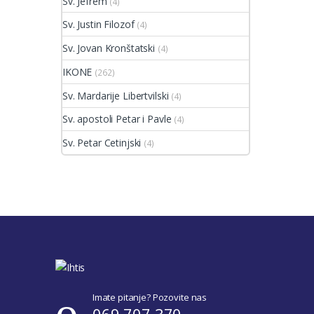
Sv. Jefrem
(4)
Sv. Justin Filozof
(4)
Sv. Jovan Kronštatski
(4)
IKONE
(262)
Sv. Mardarije Libertvilski
(4)
Sv. apostoli Petar i Pavle
(4)
Sv. Petar Cetinjski
(4)
Imate pitanje? Pozovite nas
069 707 370