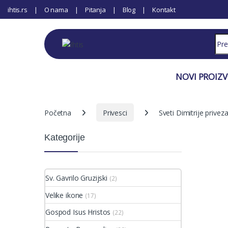
ihtis.rs
O nama
Pitanja
Blog
Kontakt
Sear
NOVI PROIZ
Početna
Privesci
Sveti Dimitrije privez
Kategorije
Sv. Gavrilo Gruzijski
(2)
Velike ikone
(17)
Gospod Isus Hristos
(22)