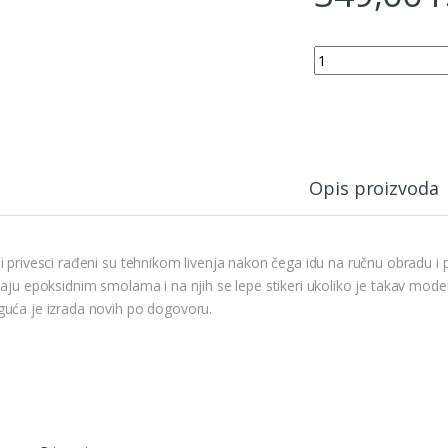
Sveti Dimitrije privez
Opis proizvoda
i privesci rađeni su tehnikom livenja nakon čega idu na ručnu obradu i p
baju epoksidnim smolama i na njih se lepe stikeri ukoliko je takav mode
uća je izrada novih po dogovoru.