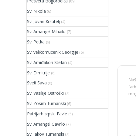
Presveta Bogorodica
(89)
Sv. Nikola
(6)
Sv. Jovan Krstitelj
(4)
Sv. Arhangel Mihailo
(7)
Sv. Petka
(6)
Sv. velikomucenik Georgije
(6)
Sv. Arhiđakon Stefan
(4)
Sv. Dimitrije
(6)
Naš
Sveti Sava
(6)
far
Sv. Vasilije Ostroški
(7)
mog
Sv. Zosim Tumanski
(6)
Patrijarh srpski Pavle
(5)
Sv. Arhangel Gavrilo
(7)
Sv. Jakov Tumanski
(7)