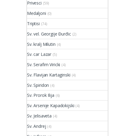
Privesci
(59)
Medaljoni
(0)
Triptisi
(74)
Sv. vel. Georgije Đurđic
(2)
Sv. kralj Milutin
(4)
Sv. car Lazar
(5)
Sv. Serafim Viricki
(4)
Sv. Flavijan Kartaginski
(4)
Sv. Spiridon
(4)
Sv. Prorok Ilija
(6)
Sv. Arsenije Kapadokijski
(4)
Sv. Jelisaveta
(4)
Sv. Andrej
(4)