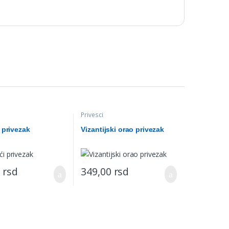
Privesci
 privezak
Vizantijski orao privezak
0
rsd
349,00
rsd