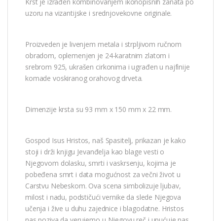
Krst je izrađen kombinovanjem ikonopisnih zanata po
uzoru na vizantijske i srednjovekovne originale.
Proizveden je livenjem metala i strpljivom ručnom
obradom, oplemenjen je 24-karatnim zlatom i
srebrom 925, ukrašen cirkonima i ugrađen u najfinije
komade voskiranog orahovog drveta.
Dimenzije krsta su 93 mm x 150 mm x 22 mm.
Gospod Isus Hristos, naš Spasitelj, prikazan je kako
stoji i drži knjigu Jevanđelja kao blage vesti o
Njegovom dolasku, smrti i vaskrsenju, kojima je
pobeđena smrt i data mogućnost za večni život u
Carstvu Nebeskom. Ova scena simbolizuje ljubav,
milost i nadu, podstičući vernike da slede Njegova
učenja i žive u duhu zajednice i blagodatne. Hristos
nas poziva da verujemo u Njegovu reč i upućuje nas