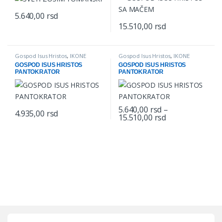
5.640,00
rsd
15.510,00
rsd
This product has multiple varian
Gospod Isus Hristos
,
IKONE
Gospod Isus Hristos
,
IKONE
GOSPOD ISUS HRISTOS
GOSPOD ISUS HRISTOS
PANTOKRATOR
PANTOKRATOR
5.640,00
rsd
–
4.935,00
rsd
Price range: 5.
15.510,00
rsd
This product has multiple variants. The options may be chosen o
This product has multiple varian